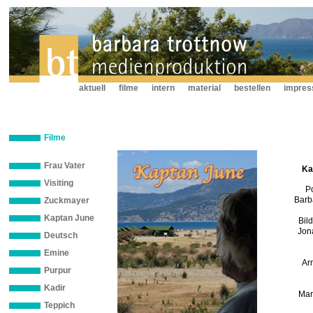
aktuell
filme
intern
material
bestellen
impre
Filme
Frau Vater
Ka
Visiting
Po
Barb
Zuckmayer
Kaptan June
Bil
Jon
Deutsch
Emine
Ar
Purpur
Kadir
Mar
Teppich